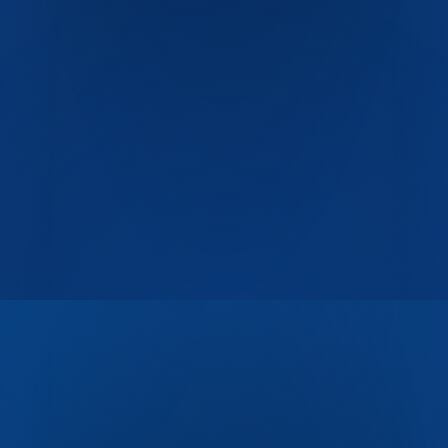
ГОСТ Р 51760
ТУ 22.22.14-001-06925408-2017
СанПиН
2.3.2
ISO 9001
ISO 14001
ISO 22000
Декларация ЕАС
ТР ТС
005/2011
ТР ТС 021/2011
СЭЗ
100% первичный
ПЭТ
Пищевой контакт
BPA-free
Полная переработка
ГОСТ Р 51760
ТУ 22.22.14-001-06925408-2017
СанПиН
2.3.2
ISO 9001
ISO 14001
ISO 22000
Декларация ЕАС
ТР ТС
005/2011
ТР ТС 021/2011
СЭЗ
100% первичный
ПЭТ
Пищевой контакт
BPA-free
Полная переработка
Разработа
в
СПЕЦ
АЙТИ