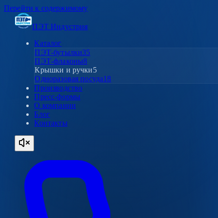
Перейти к содержимому
ПЭТ Индустрия
Каталог
ПЭТ-бутылки
35
ПЭТ-флаконы
8
Крышки и ручки
5
Одноразовая посуда
18
Производство
Пресс-формы
О компании
Блог
Контакты