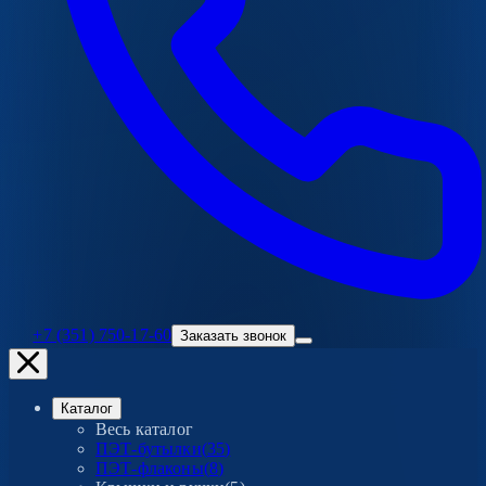
+7 (351) 750-17-60
Заказать звонок
Каталог
Весь каталог
ПЭТ-бутылки
(
35
)
ПЭТ-флаконы
(
8
)