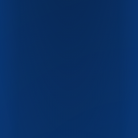
ПЭТ-бутылки
ПЭТ-флаконы
Крышки и ручки
Одноразовая посуда
Пресс-формы
Скачать каталог PDF
О компании
Блог
Контакты
FAQ
+7 (351) 750-17-60
pet-industrial@list.ru
Челябинск, ул. Хлебозаводская, 15