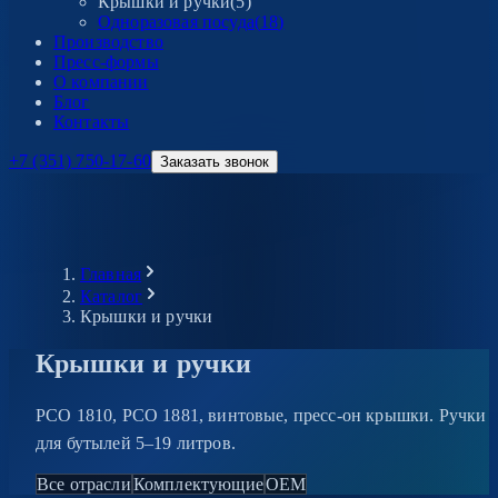
Крышки и ручки
(
5
)
Одноразовая посуда
(
18
)
Производство
Пресс-формы
О компании
Блог
Контакты
+7 (351) 750-17-60
Заказать звонок
Главная
Каталог
Крышки и ручки
Крышки
и
ручки
PCO 1810, PCO 1881, винтовые, пресс-он крышки. Ручки
для бутылей 5–19 литров.
Все отрасли
Комплектующие
OEM