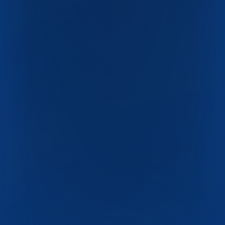
ПЭТ-бутылки
ПЭТ-флаконы
Крышки и ручки
Одноразовая посуда
Пресс-формы
Скачать каталог PDF
О компании
Блог
Контакты
FAQ
+7 (351) 750-17-60
pet-industrial@list.ru
Челябинск, ул. Хлебозаводская, 15