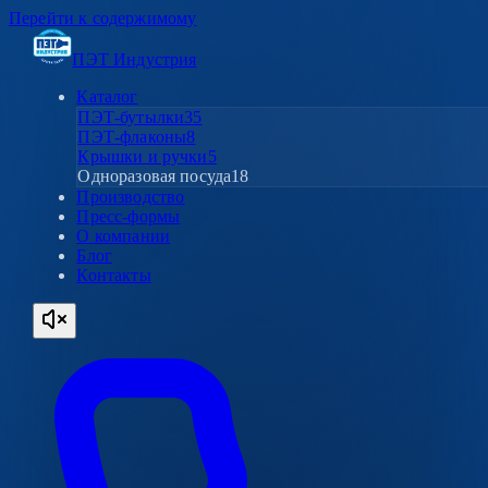
Перейти к содержимому
ПЭТ Индустрия
Каталог
ПЭТ-бутылки
35
ПЭТ-флаконы
8
Крышки и ручки
5
Одноразовая посуда
18
Производство
Пресс-формы
О компании
Блог
Контакты