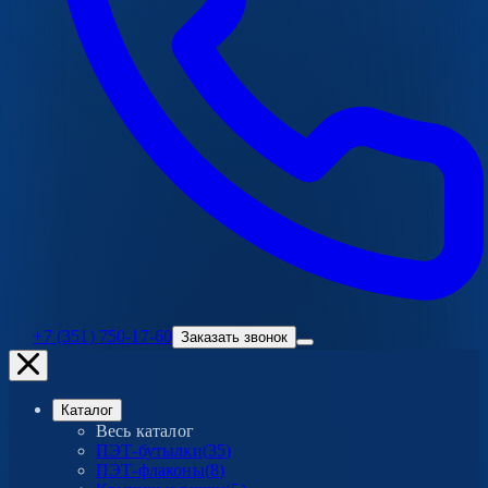
+7 (351) 750-17-60
Заказать звонок
Каталог
Весь каталог
ПЭТ-бутылки
(
35
)
ПЭТ-флаконы
(
8
)