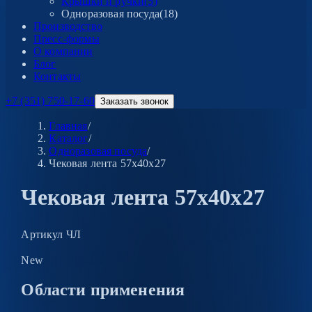
Крышки и ручки
(
5
)
Одноразовая посуда
(
18
)
Производство
Пресс-формы
О компании
Блог
Контакты
+7 (351) 750-17-60
Заказать звонок
Главная
/
Каталог
/
Одноразовая посуда
/
Чековая лента 57x40x27
Чековая лента 57x40x27
Артикул
ЧЛ
New
Области применения