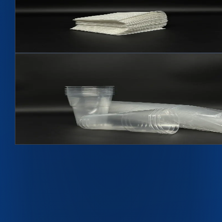
Салфетки бумажные
Артикул
СБ
Подробнее →
Hit
Стакан 0,5л
Артикул
С500
500 мл
Подробнее →