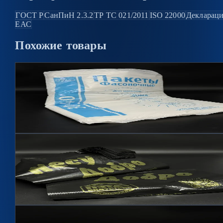
ГОСТ Р
СанПиН 2.3.2
ТР ТС 021/2011
ISO 22000
Декларац
ЕАС
Похожие
товары
Пакет фасовочный 30x40
Артикул
ПФ3040
Подробнее →
Пакет золото
Артикул
ПЗ
Подробнее →