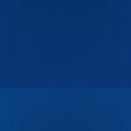
ГОСТ Р 51760
ТУ 22.22.14-001-06925408-2017
СанПиН
2.3.2
ISO 9001
ISO 14001
ISO 22000
Декларация ЕАС
ТР ТС
005/2011
ТР ТС 021/2011
СЭЗ
100% первичный
ПЭТ
Пищевой контакт
BPA-free
Полная переработка
ГОСТ Р 51760
ТУ 22.22.14-001-06925408-2017
СанПиН
2.3.2
ISO 9001
ISO 14001
ISO 22000
Декларация ЕАС
ТР ТС
005/2011
ТР ТС 021/2011
СЭЗ
100% первичный
ПЭТ
Пищевой контакт
BPA-free
Полная переработка
Разработа
в
СПЕЦ
АЙТИ