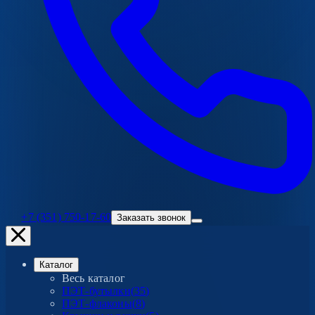
+7 (351) 750-17-60
Заказать звонок
Каталог
Весь каталог
ПЭТ-бутылки
(
35
)
ПЭТ-флаконы
(
8
)