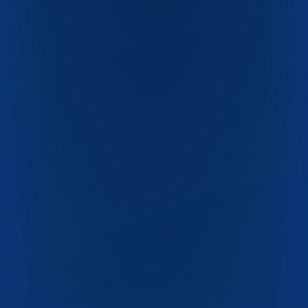
ПЭТ-бутылки
ПЭТ-флаконы
Крышки и ручки
Одноразовая посуда
Пресс-формы
Скачать каталог PDF
О компании
Блог
Контакты
FAQ