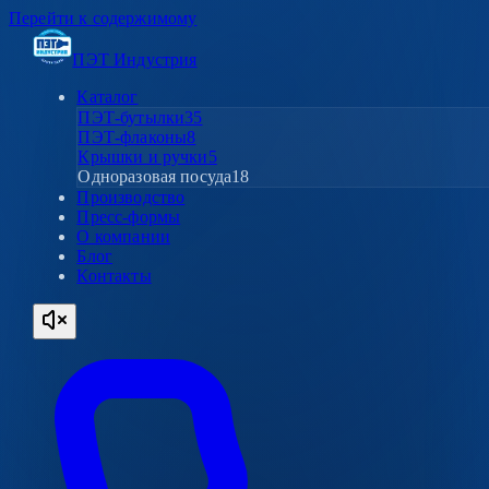
Перейти к содержимому
ПЭТ Индустрия
Каталог
ПЭТ-бутылки
35
ПЭТ-флаконы
8
Крышки и ручки
5
Одноразовая посуда
18
Производство
Пресс-формы
О компании
Блог
Контакты