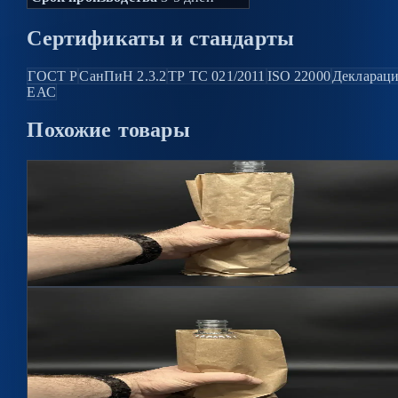
Сертификаты и стандарты
ГОСТ Р
СанПиН 2.3.2
ТР ТС 021/2011
ISO 22000
Декларац
ЕАС
Похожие
товары
Бумажный пакет для бутылки 1л
Артикул
П100
Подробнее →
Бумажный пакет для бутылки 0,5л
Артикул
П050