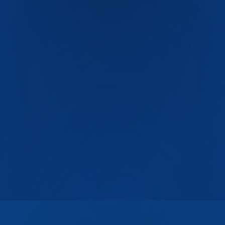
+7 (351) 750-17-60
pet-industrial@list.ru
Челябинск, ул. Хлебозаводская, 15
ГОСТ Р 51760
ТУ 22.22.14-001-06925408-2017
СанПиН
2.3.2
ISO 9001
ISO 14001
ISO 22000
Декларация ЕАС
ТР ТС
005/2011
ТР ТС 021/2011
СЭЗ
100% первичный
ПЭТ
Пищевой контакт
BPA-free
Полная переработка
ГОСТ Р 51760
ТУ 22.22.14-001-06925408-2017
СанПиН
2.3.2
ISO 9001
ISO 14001
ISO 22000
Декларация ЕАС
ТР ТС
005/2011
ТР ТС 021/2011
СЭЗ
100% первичный
ПЭТ
Пищевой контакт
BPA-free
Полная переработка
Разработа
в
СПЕЦ
АЙТИ