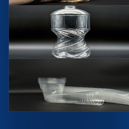
Подробнее →
Hit
2
цветов
Бутылка 1,5л Стандарт BPF 28мм
Артикул
1508
1500 мл, 28 мм BPF
Подробнее →
Hit
Стакан 0,5л
Артикул
С500
500 мл
Подробнее →