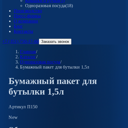
Крышки и ручки
(
5
)
Одноразовая посуда
(
18
)
Производство
Пресс-формы
О компании
Блог
Контакты
+7 (351) 750-17-60
Заказать звонок
Главная
/
Каталог
/
Одноразовая посуда
/
Бумажный пакет для бутылки 1,5л
Бумажный пакет для
бутылки 1,5л
Артикул
П150
New