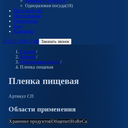
Крышки и ручки
(
5
)
Одноразовая посуда
(
18
)
Производство
Пресс-формы
О компании
Блог
Контакты
+7 (351) 750-17-60
Заказать звонок
Главная
/
Каталог
/
Одноразовая посуда
/
Пленка пищевая
Пленка пищевая
Артикул
СП
Области применения
Хранение продуктов
Общепит
HoReCa