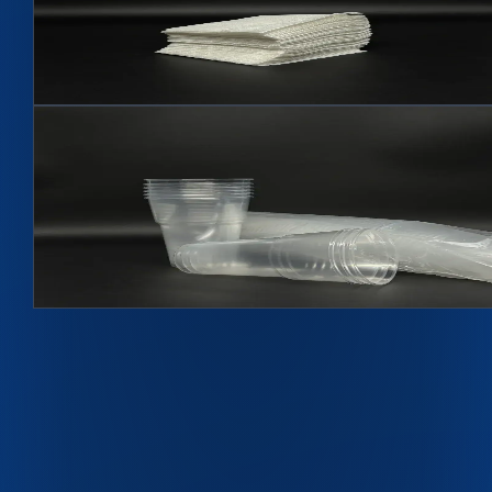
Салфетки бумажные
Артикул
СБ
Подробнее →
Hit
Стакан 0,5л
Артикул
С500
500 мл
Подробнее →