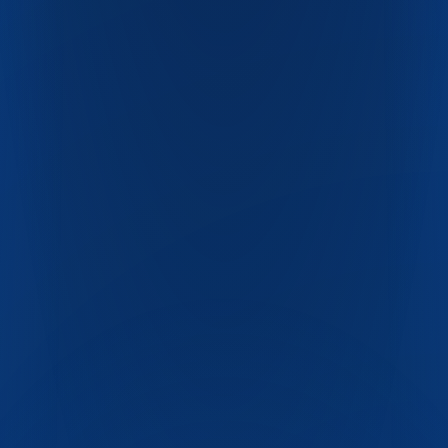
ПЭТ-бутылки
ПЭТ-флаконы
Крышки и ручки
Одноразовая посуда
Пресс-формы
Скачать каталог PDF
О компании
Блог
Контакты
FAQ
+7 (351) 750-17-60
pet-industrial@list.ru
Челябинск, ул. Хлебозаводская, 15