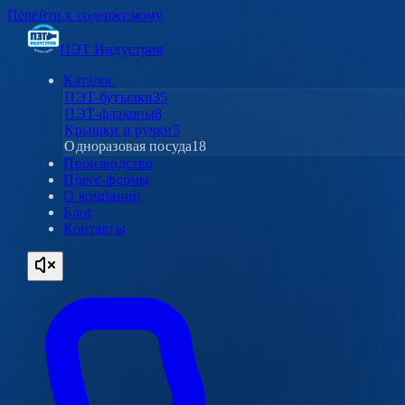
Перейти к содержимому
ПЭТ Индустрия
Каталог
ПЭТ-бутылки
35
ПЭТ-флаконы
8
Крышки и ручки
5
Одноразовая посуда
18
Производство
Пресс-формы
О компании
Блог
Контакты