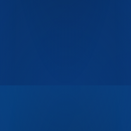
ГОСТ Р 51760
ТУ 22.22.14-001-06925408-2017
СанПиН
2.3.2
ISO 9001
ISO 14001
ISO 22000
Декларация ЕАС
ТР ТС
005/2011
ТР ТС 021/2011
СЭЗ
100% первичный
ПЭТ
Пищевой контакт
BPA-free
Полная переработка
ГОСТ Р 51760
ТУ 22.22.14-001-06925408-2017
СанПиН
2.3.2
ISO 9001
ISO 14001
ISO 22000
Декларация ЕАС
ТР ТС
005/2011
ТР ТС 021/2011
СЭЗ
100% первичный
ПЭТ
Пищевой контакт
BPA-free
Полная переработка
Разработа
в
СПЕЦ
АЙТИ