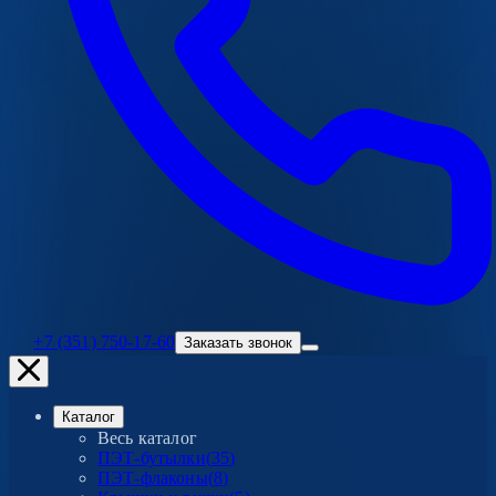
+7 (351) 750-17-60
Заказать звонок
Каталог
Весь каталог
ПЭТ-бутылки
(
35
)
ПЭТ-флаконы
(
8
)