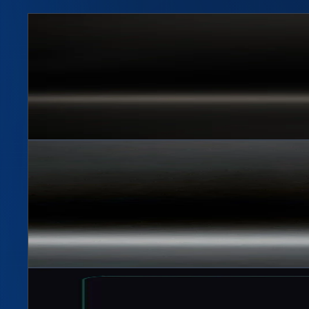
Hit
2
цветов
Бутылка 1,5л Люкс BPF 28мм
Артикул
15010
1500 мл, 28 мм BPF
Подробнее →
Hit
2
цветов
Бутылка 1,5л Стандарт BPF 28мм
Артикул
1508
1500 мл, 28 мм BPF
Подробнее →
Hit
Фото по запросу
2
цветов
Бутылка 1,5л Торнадо BPF 28мм