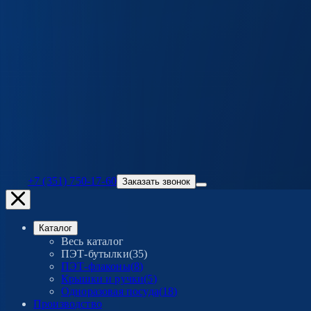
+7 (351) 750-17-60
Заказать звонок
Каталог
Весь каталог
ПЭТ-бутылки
(
35
)
ПЭТ-флаконы
(
8
)
Крышки и ручки
(
5
)
Одноразовая посуда
(
18
)
Производство