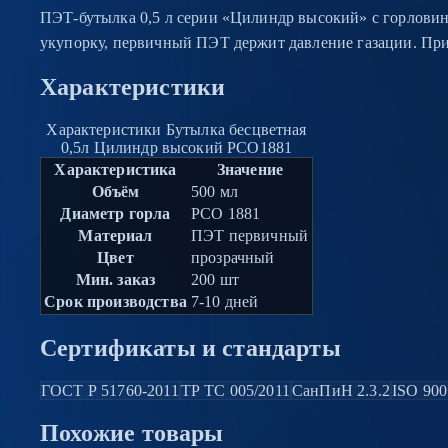
ПЭТ-бутылка 0,5 л серии «Цилиндр высокий» с горловин
укупорку, первичный ПЭТ держит давление газации. Прим
Характеристики
Характеристики Бутылка бесцветная
0,5л Цилиндр высокий PCO1881
Характеристика
Значение
Объём
500 мл
Диаметр горла
PCO 1881
Материал
ПЭТ первичный
Цвет
прозрачный
Мин. заказ
200 шт
Срок производства
7-10 дней
Сертификаты и стандарты
ГОСТ Р 51760-2011
ТР ТС 005/2011
СанПиН 2.3.2
ISO 900
Похожие
товары