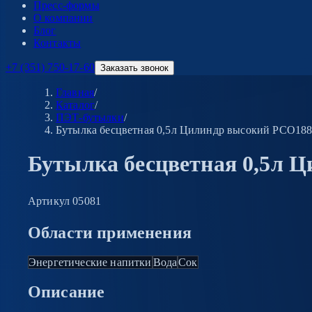
Пресс-формы
О компании
Блог
Контакты
+7 (351) 750-17-60
Заказать звонок
Главная
/
Каталог
/
ПЭТ-бутылки
/
Бутылка бесцветная 0,5л Цилиндр высокий PCO18
Бутылка бесцветная 0,5л 
Артикул
05081
Области применения
Энергетические напитки
Вода
Сок
Описание