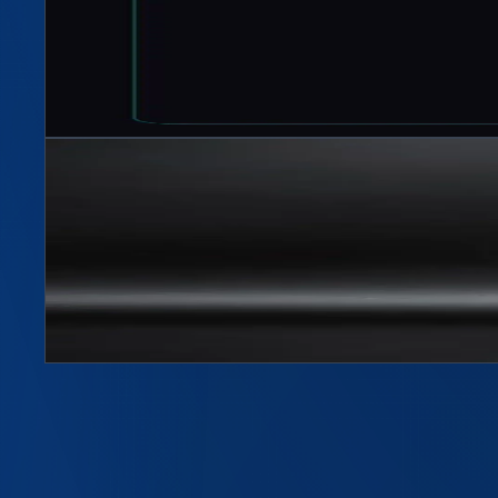
Артикул
1507
1500 мл, 28 мм BPF
Подробнее →
Hit
2
цветов
2
Бутылка 1л Люкс BPF 28мм
Артикул
1006
1000 мл, 28 мм BPF
Подробнее →