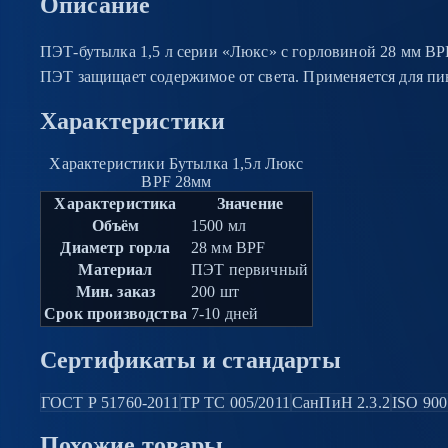
Описание
ПЭТ-бутылка 1,5 л серии «Люкс» с горловиной 28 мм BP
ПЭТ защищает содержимое от света. Применяется для пива
Характеристики
Характеристики Бутылка 1,5л Люкс
BPF 28мм
Характеристика
Значение
Объём
1500 мл
Диаметр горла
28 мм BPF
Материал
ПЭТ первичный
Мин. заказ
200 шт
Срок производства
7-10 дней
Сертификаты и стандарты
ГОСТ Р 51760-2011
ТР ТС 005/2011
СанПиН 2.3.2
ISO 900
Похожие
товары