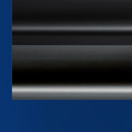
Бутылка 1л Люкс BPF 28мм
Артикул
1006
1000 мл, 28 мм BPF
Подробнее →
Hit
2
цветов
Бутылка 1л Премиум BPF 28мм
Артикул
1007
1000 мл, 28 мм BPF
Подробнее →