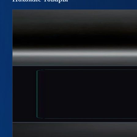
Hit
2
цветов
Бутылка 1,5л Стандарт BPF 28мм
Артикул
1508
1500 мл, 28 мм BPF
Подробнее →
Hit
Фото по запросу
2
цветов
Бутылка 1,5л Торнадо BPF 28мм
Артикул
1507
1500 мл, 28 мм BPF
Подробнее →
Hit
2
цветов
2