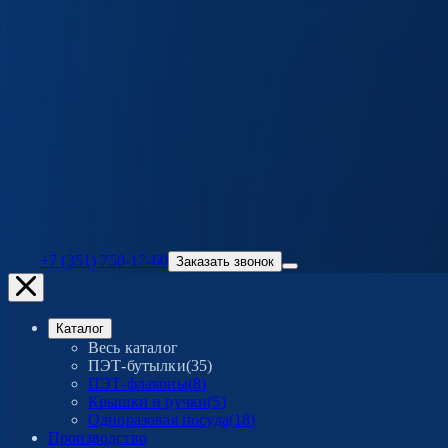
+7 (351) 750-17-60
Заказать звонок
Каталог
Весь каталог
ПЭТ-бутылки
(
35
)
ПЭТ-флаконы
(
8
)
Крышки и ручки
(
5
)
Одноразовая посуда
(
18
)
Производство