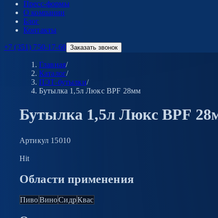
Пресс-формы
О компании
Блог
Контакты
+7 (351) 750-17-60
Заказать звонок
Главная
/
Каталог
/
ПЭТ-бутылки
/
Бутылка 1,5л Люкс BPF 28мм
Бутылка 1,5л Люкс BPF 28
Артикул
15010
Hit
Области применения
Пиво
Вино
Сидр
Квас