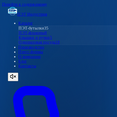
Перейти к содержимому
ПЭТ Индустрия
Каталог
ПЭТ-бутылки
35
ПЭТ-флаконы
8
Крышки и ручки
5
Одноразовая посуда
18
Производство
Пресс-формы
О компании
Блог
Контакты