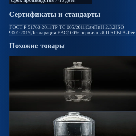
Срок производства
7-10 дней
Сертификаты и стандарты
ГОСТ Р 51760-2011
ТР ТС 005/2011
СанПиН 2.3.2
ISO
9001:2015
Декларация ЕАС
100% первичный ПЭТ
BPA-free
Похожие
товары
Hit
2
цветов
Бутылка 1,5л Люкс BPF 28мм
Артикул
15010
1500 мл, 28 мм BPF
Подробнее →
Hit
2
цветов
Бутылка 1,5л Стандарт BPF 28мм