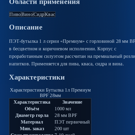
Области применения
Пиво
Вино
Сидр
Квас
Описание
ПЭТ-бутылка 1 л серии «Премиум» с горловиной 28 мм B
в бесцветном и коричневом исполнении. Корпус с
проработанным силуэтом рассчитан на премиальный розл
напитков. Применяется для пива, кваса, сидра и вина.
Характеристики
Характеристики Бутылка 1л Премиум
BPF 28мм
Характеристика
Значение
Объём
1000 мл
Диаметр горла
28 мм BPF
Материал
ПЭТ первичный
Мин. заказ
200 шт