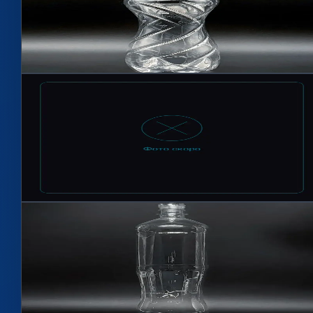
Артикул
1508
1500 мл, 28 мм BPF
Подробнее →
Hit
Фото по запросу
2
цветов
Бутылка 1,5л Торнадо BPF 28мм
Артикул
1507
1500 мл, 28 мм BPF
Подробнее →
Hit
2
цветов
2
Бутылка 1л Люкс BPF 28мм
Артикул
1006
1000 мл, 28 мм BPF