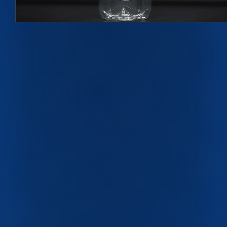
Подробнее →
ПЭТ-бутылки
ПЭТ-флаконы
Крышки и ручки
Одноразовая посуда
Пресс-формы
Скачать каталог PDF
О компании