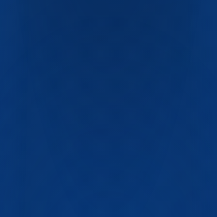
Блог
Контакты
FAQ
+7 (351) 750-17-60
pet-industrial@list.ru
Челябинск, ул. Хлебозаводская, 15
ГОСТ Р 51760
ТУ 22.22.14-001-06925408-2017
СанПиН
2.3.2
ISO 9001
ISO 14001
ISO 22000
Декларация ЕАС
ТР ТС
005/2011
ТР ТС 021/2011
СЭЗ
100% первичный
ПЭТ
Пищевой контакт
BPA-free
Полная переработка
ГОСТ Р 51760
ТУ 22.22.14-001-06925408-2017
СанПиН
2.3.2
ISO 9001
ISO 14001
ISO 22000
Декларация ЕАС
ТР ТС
005/2011
ТР ТС 021/2011
СЭЗ
100% первичный
ПЭТ
Пищевой контакт
BPA-free
Полная переработка