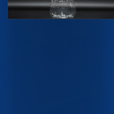
1000 мл, 28 мм BPF
Подробнее →
ПЭТ-бутылки
ПЭТ-флаконы
Крышки и ручки
Одноразовая посуда
Пресс-формы
Скачать каталог PDF