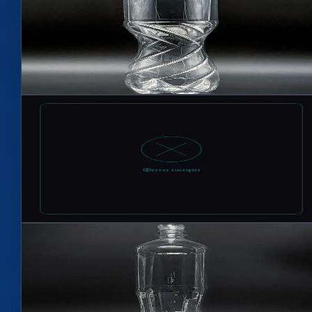
Бутылка 1,5л Стандарт BPF 28мм
Артикул
1508
1500 мл, 28 мм BPF
Подробнее →
Hit
Фото по запросу
2
цветов
Бутылка 1,5л Торнадо BPF 28мм
Артикул
1507
1500 мл, 28 мм BPF
Подробнее →
Hit
2
цветов
2
Бутылка 1л Люкс BPF 28мм
Артикул
1006