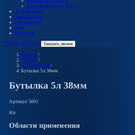
Крышки и ручки
(
5
)
Одноразовая посуда
(
18
)
Производство
Пресс-формы
О компании
Блог
Контакты
+7 (351) 750-17-60
Заказать звонок
Главная
/
Каталог
/
ПЭТ-бутылки
/
Бутылка 5л 38мм
Бутылка 5л 38мм
Артикул
5001
Hit
Области применения