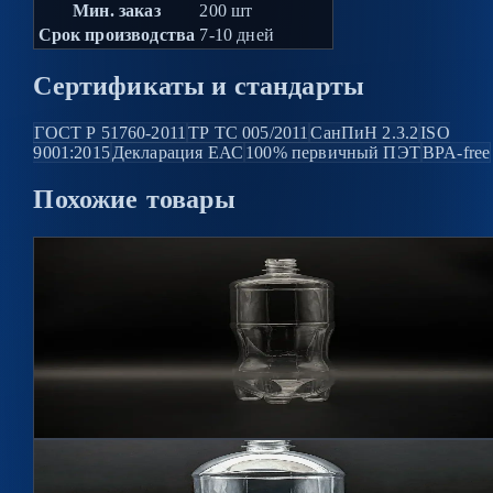
Мин. заказ
200 шт
Срок производства
7-10 дней
Сертификаты и стандарты
ГОСТ Р 51760-2011
ТР ТС 005/2011
СанПиН 2.3.2
ISO
9001:2015
Декларация ЕАС
100% первичный ПЭТ
BPA-free
Похожие
товары
Hit
2
цветов
Бутылка 1,5л Люкс BPF 28мм
Артикул
15010
1500 мл, 28 мм BPF
Подробнее →
Hit
2
цветов