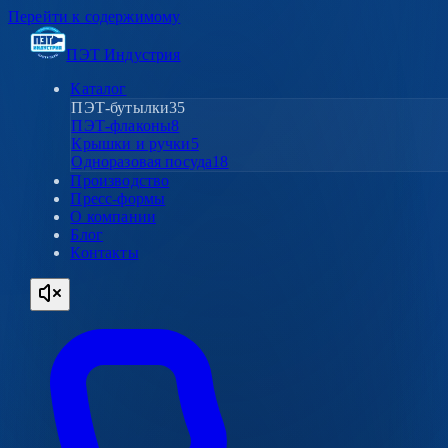
Перейти к содержимому
ПЭТ Индустрия
Каталог
ПЭТ-бутылки
35
ПЭТ-флаконы
8
Крышки и ручки
5
Одноразовая посуда
18
Производство
Пресс-формы
О компании
Блог
Контакты