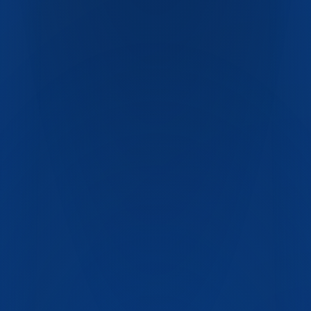
О компании
Блог
Контакты
FAQ
+7 (351) 750-17-60
pet-industrial@list.ru
Челябинск, ул. Хлебозаводская, 15
ГОСТ Р 51760
ТУ 22.22.14-001-06925408-2017
СанПиН
2.3.2
ISO 9001
ISO 14001
ISO 22000
Декларация ЕАС
ТР ТС
005/2011
ТР ТС 021/2011
СЭЗ
100% первичный
ПЭТ
Пищевой контакт
BPA-free
Полная переработка
ГОСТ Р 51760
ТУ 22.22.14-001-06925408-2017
СанПиН
2.3.2
ISO 9001
ISO 14001
ISO 22000
Декларация ЕАС
ТР ТС
005/2011
ТР ТС 021/2011
СЭЗ
100% первичный
ПЭТ
Пищевой контакт
BPA-free
Полная переработка