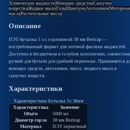
Химические жидкости
Моющие средства
Сыпучие
вещества
Жидкое мыло
Гель
Шампунь
Автохимия
Моторны
масла
Растительные масла
Описание
ПЭТ-бутылка 5 л с горловиной 38 мм Bericap —
востребованный формат для оптовой фасовки жидкостей.
Доступна в бесцветном и голубом исполнении, совместима
ручкой для бутыли для удобной переноски. Применяется д
моющих средств, автохимии, масел, жидкого мыла и
сыпучих веществ.
Характеристики
Характеристики Бутылка 5л 38мм
Характеристика
Значение
Объём
5000 мл
Диаметр горла
38 мм Bericap
Материал
ПЭТ первичный