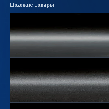
Похожие
товары
Hit
Флакон бесцветный 0,25л "фляжка" BPF 28
Артикул
0251
250 мл, 28 мм BPF
Подробнее →
Флакон бесцветный 0,07л PCO 1881
Артикул
0071
70 мл, PCO 1881
Подробнее →