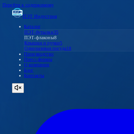
Перейти к содержимому
ПЭТ Индустрия
Каталог
ПЭТ-бутылки
35
ПЭТ-флаконы
8
Крышки и ручки
5
Одноразовая посуда
18
Производство
Пресс-формы
О компании
Блог
Контакты