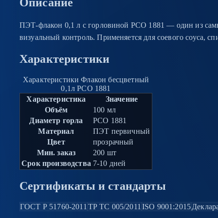
Описание
ПЭТ-флакон 0,1 л с горловиной PCO 1881 — один из сам
визуальный контроль. Применяется для соевого соуса, сп
Характеристики
Характеристики Флакон бесцветный
0,1л PCO 1881
Характеристика
Значение
Объём
100 мл
Диаметр горла
PCO 1881
Материал
ПЭТ первичный
Цвет
прозрачный
Мин. заказ
200 шт
Срок производства
7-10 дней
Сертификаты и стандарты
ГОСТ Р 51760-2011
ТР ТС 005/2011
ISO 9001:2015
Деклар