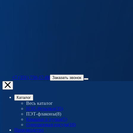
+7 (351) 750-17-60
Заказать звонок
Каталог
Весь каталог
ПЭТ-бутылки
(
35
)
ПЭТ-флаконы
(
8
)
Крышки и ручки
(
5
)
Одноразовая посуда
(
18
)
Производство