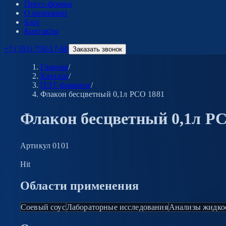
Пресс-формы
О компании
Блог
Контакты
+7 (351) 750-17-60
Заказать звонок
Главная
/
Каталог
/
ПЭТ-флаконы
/
Флакон бесцветный 0,1л PCO 1881
Флакон бесцветный 0,1л P
Артикул
0101
Hit
Области применения
Соевый соус
Лабораторные исследования
Анализы жидко