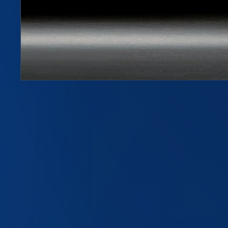
Флакон бесцветный 0,15л PCO 1881
Артикул
0151
150 мл, PCO 1881
Подробнее →
ПЭТ-бутылки
ПЭТ-флаконы
Крышки и ручки
Одноразовая посуда
Пресс-формы
Скачать каталог PDF