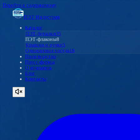
Перейти к содержимому
ПЭТ Индустрия
Каталог
ПЭТ-бутылки
35
ПЭТ-флаконы
8
Крышки и ручки
5
Одноразовая посуда
18
Производство
Пресс-формы
О компании
Блог
Контакты