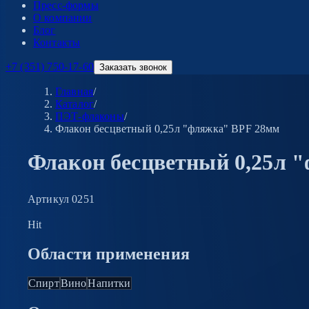
Пресс-формы
О компании
Блог
Контакты
+7 (351) 750-17-60
Заказать звонок
Главная
/
Каталог
/
ПЭТ-флаконы
/
Флакон бесцветный 0,25л "фляжка" BPF 28мм
Флакон бесцветный 0,25л 
Артикул
0251
Hit
Области применения
Спирт
Вино
Напитки