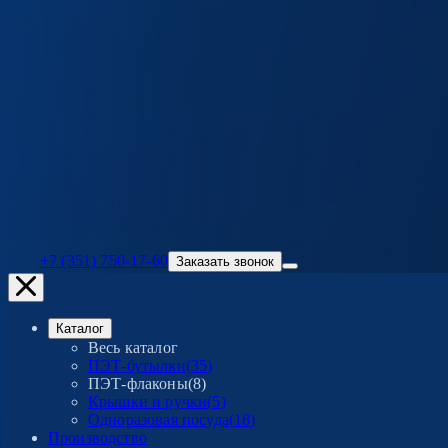
+7 (351) 750-17-60
Заказать звонок
Каталог
Весь каталог
ПЭТ-бутылки
(
35
)
ПЭТ-флаконы
(
8
)
Крышки и ручки
(
5
)
Одноразовая посуда
(
18
)
Производство