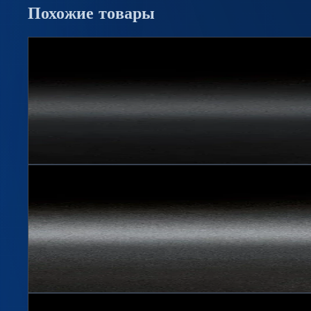
Похожие
товары
Hit
Флакон бесцветный 0,1л PCO 1881
Артикул
0101
100 мл, PCO 1881
Подробнее →
Флакон бесцветный 0,07л PCO 1881
Артикул
0071
70 мл, PCO 1881
Подробнее →