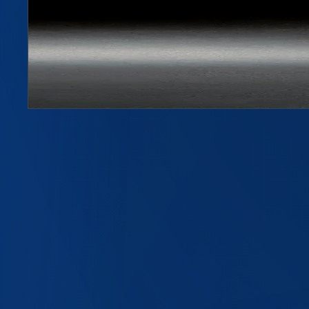
Флакон бесцветный 0,15л PCO 1881
Артикул
0151
150 мл, PCO 1881
Подробнее →
ПЭТ-бутылки
ПЭТ-флаконы
Крышки и ручки
Одноразовая посуда
Пресс-формы
Скачать каталог PDF