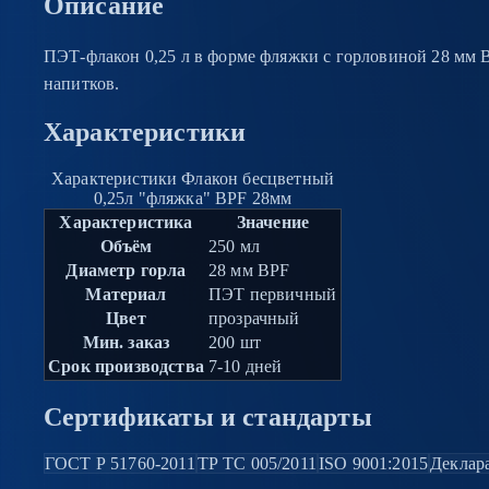
Описание
ПЭТ-флакон 0,25 л в форме фляжки с горловиной 28 мм B
напитков.
Характеристики
Характеристики Флакон бесцветный
0,25л "фляжка" BPF 28мм
Характеристика
Значение
Объём
250 мл
Диаметр горла
28 мм BPF
Материал
ПЭТ первичный
Цвет
прозрачный
Мин. заказ
200 шт
Срок производства
7-10 дней
Сертификаты и стандарты
ГОСТ Р 51760-2011
ТР ТС 005/2011
ISO 9001:2015
Деклар