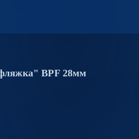
"фляжка" BPF 28мм